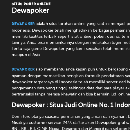
SITUS POKER ONLINE
Dewapoker
adalah situs taruhan online yang saat ini menjadi p
Dewapoker
Indonesia. Dewapoker telah menghadirkan berbagai permainan 
memiliki kualitas terbaik seperti slot online, poker, casino, t
lainnya. Anda bisa memainkannya dengan melakukan login mel
Tentu saja game Dewapoker yang kami sediakan telah memiliki l
maupun di Asia.
siap membantu anda kapan pun untuk bergabung de
Dewapoker
nyaman dengan memastikan pengisian formulir pendaftaran yan
dewapoker terpercaya di Indonesia telah memiliki server dari b
pengamanan data yang tinggi, sehingga data dari para player a
bertransaksi tanpa merasa khawatir dan bisa bermain judi onlin
Dewapoker : Situs Judi Online No. 1 Indo
Demi terciptanya suasana permainan yang aman dan nyaman, De
Misalnya customer service 24/7, daftar akun Dewapoker gratis, 
BNI, BRI, BII, CIMB Niaga, Danamon dan Mandiri) dan setoran E