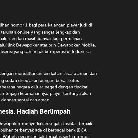
ilihan nomor 1 bagi para kalangan player judi di
taruhan online yang sangat lengkap dan
embak ikan dan masih banyak lagi permainan
alui link Dewapoker ataupun Dewapoker Mobile.
isensi yang sah untuk beroperasi di Indonesia
ngan mendaftarkan diri kalian secara aman dan
g sudah disediakan dengan benar. Situs
eberapa negara di luar negeri dengan tingkat
kan terjaga keamanannya, player tentunya akan
e dengan santai dan aman.
nesia, Hadiah Berlimpah
wapoker menyediakan segala fasilitas terbaik.
pilihan terbanyak ada di berbagai bank (BCA,
-Wallet, penarikan tak terbatas serta promosi